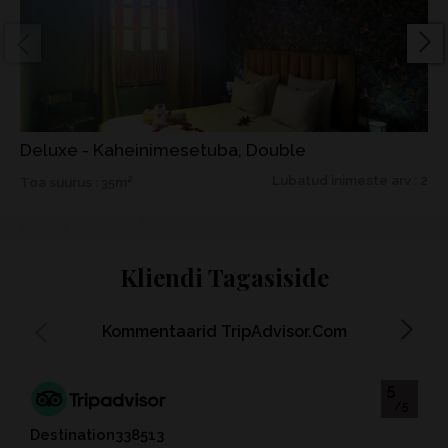
Deluxe - Kaheinimesetuba, Double
Lubatud inimeste arv : 2
Toa suurus : 35m²
Kliendi Tagasiside
Kommentaarid TripAdvisor.com
5
/5
Destination338513
Ash