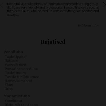
Beautiful villa with plenty of rooms to accommodate a big group.
We booked the villa for a large group of friends, the place is
Staffs are very friendly and professional. I would like say a special
amaz
thanks to Salim who helped us with everything we needed and
room
always...
part 
rohkem infot
Rajatised
Vannituba
Tualettpaber
Rätikud
Vann või dušš
Privaatne vannituba
Tualettruum
Tasuta tualetitarbed
Hommikumantel
Föön
Dušš
Magamistuba
Voodipesu
Riide- või seinakapp