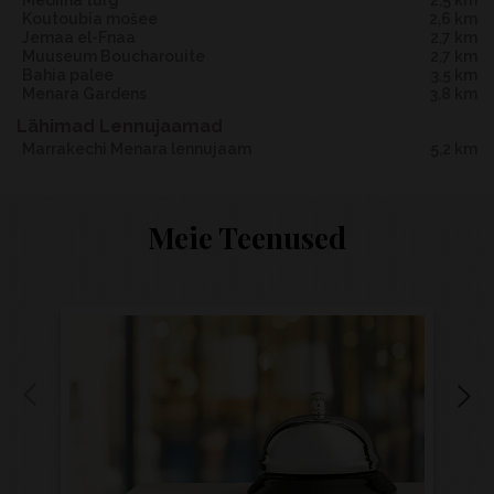
Mediina turg
2,5 km
Koutoubia mošee
2,6 km
Jemaa el-Fnaa
2,7 km
Muuseum Boucharouite
2,7 km
Bahia palee
3,5 km
Menara Gardens
3,8 km
Lähimad Lennujaamad
Marrakechi Menara lennujaam
5,2 km
Meie Teenused