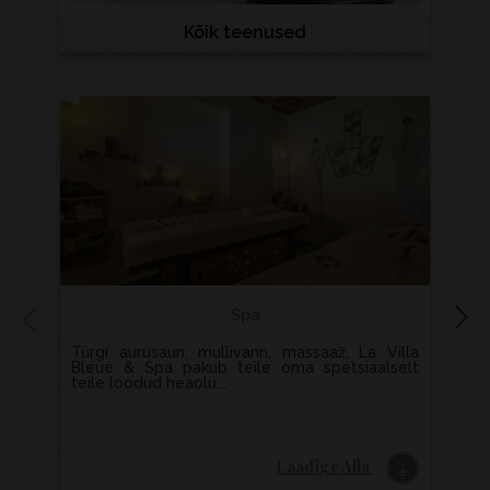
Kõik teenused
Spa
Türgi aurusaun, mullivann, massaaž, La Villa
Laud on koht, kus saate ümbritseda end pere
Bleue & Spa pakub teile oma spetsiaalselt
ja
teile loodud heaolu...
roog
Laadige Alla