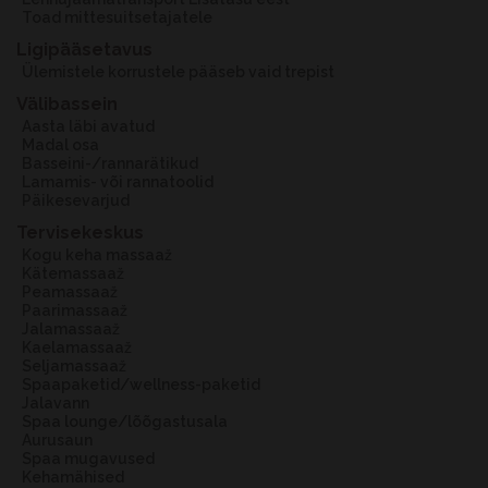
Toad mittesuitsetajatele
Ligipääsetavus
Ülemistele korrustele pääseb vaid trepist
Välibassein
Aasta läbi avatud
Madal osa
Basseini-/rannarätikud
Lamamis- või rannatoolid
Päikesevarjud
Tervisekeskus
Kogu keha massaaž
Kätemassaaž
Peamassaaž
Paarimassaaž
Jalamassaaž
Kaelamassaaž
Seljamassaaž
Spaapaketid/wellness-paketid
Jalavann
Spaa lounge/lõõgastusala
Aurusaun
Spaa mugavused
Kehamähised