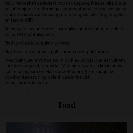
Asub Majorelle'i aedadest 700 m kaugusel, Riad la villa bleue
pakub majutust restoraniga, soojendatud välibasseiniga ja 24-
tunnise vastuvõtuteenusega teie mugavuseks. Kogu objektis
on tasuta WiFi.
Külastajad saavad hommikusöögiks nautida kontinentaalset
või buffet-hommikusööki.
Riad la villa bleue pakub terrassi.
Majutuses on saadaval grill, samuti ühine puhkeruum.
Yves Saint Laurenti muuseum on Riad la villa bleuest vähem
kui 1 km kaugusel, samas kui Medina turg on 3,3 km kaugusel.
Lähim lennujaam on Marrakech-Menara, 5 km kaugusel
voodikohtadest, ning objekt pakub tasulist
lennujaamatransporti.
Toad