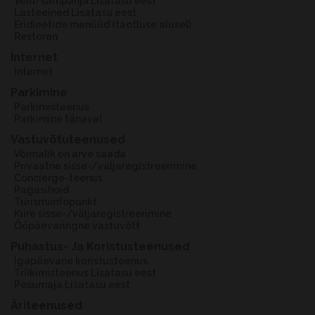
Vein/šampanja Lisatasu eest
Lasteeined Lisatasu eest
Eridieetide menüüd (taotluse alusel)
Restoran
Internet
Internet
Parkimine
Parkimisteenus
Parkimine tänaval
Vastuvõtuteenused
Võimalik on arve saada
Privaatne sisse-/väljaregistreerimine
Concierge-teenus
Pagasihoid
Turismiinfopunkt
Kiire sisse-/väljaregistreerimine
Ööpäevaringne vastuvõtt
Puhastus- Ja Koristusteenused
Igapäevane koristusteenus
Triikimisteenus Lisatasu eest
Pesumaja Lisatasu eest
Äriteenused