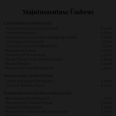
Majutusasutuse Ümbrus
Lähedalasuvad Kohad
Yves Saint Laurenti muuseum
0,4 km
Jardins Majorelle
0,6 km
Ostukeskus Carré Eden Shopping Center
1,2 km
Cadi Ayyad University
1,3 km
Cervantes Institut Marrakech
1,3 km
Marrakech Plaza
1,3 km
Place du 16 Novembre
1,4 km
Royal Tennis Club de Marrakech
1,8 km
Royal Theatre
1,9 km
French Institute Marrakech
1,9 km
Restoranid Ja Kohvikud
jardin majorelle
(Restoran)
0,2 km
café 16
(Kohvik/baar)
0,2 km
Populaarseimad Huviväärsused
Marrakeshi raudteejaam
2 km
Muuseum Le Jardin Secret
2,2 km
Muuseum Mouassine
2,4 km
Marrakechi orientalistikamuuseum
2,5 km