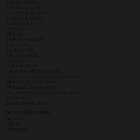
Keha koorimine
Kehahooldused
Juuste stiliseerimine
Juuste värvimine
Juukselõikus
Pediküür
Maniküür
Juuksehooldused
Jumestus
Depilatsioon
Näohooldused
Iluteenused
Päikesevarjud
Lamamis- või rannatoolid
Türgi saun (hamam) Lisatasu eest
Mullivann Lisatasu eest
Massaaž Lisatasu eest
Ilu- ja tervisekeskus Lisatasu eest
Solaarium
Saun Lisatasu eest
Personal Kõneleb
araabia
inglise
prantsuse