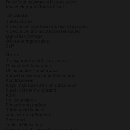
Faks/Paljundusmasin Lisatasu eest
Koosolekuruum/banketisaal
Turvalisus
Tulekustutid
Videovalve majutusasutusest väljaspool
Videovalve ühiskasutatavatel aladel
Ligipääs võtmega
Ööpäevaringne valve
Seif
Üldine
Transporditeenus Lisatasu eest
Minimarket (kohapeal)
Ühine puhke-/telekatuba
Suitsetamiseks ettenähtud kohad
Konditsioneer
Kogu majutusasutus on suitsuvaba
Plaat- või marmorpõrand
Küte
Heliisolatsioon
Privaatne sissepääs
Toidupakk lõunaks
Vaipkattega põrandad
Peretoad
Juuksur/ilusalong
Lennujaamatransport Lisatasu eest