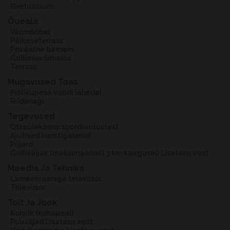
Riietusruum
Õueala
Välimööbel
Päikeseterrass
Privaatne bassein
Grillimisvõimalus
Terrass
Mugavused Toas
Pistikupesa voodi lähedal
Riidenagi
Tegevused
Otseülekanne spordiüritustest
Ajutised kunstigaleriid
Piljard
Golfiväljak (maksimaalselt 3 km kaugusel) Lisatasu eest
Meedia Ja Tehnika
Lameekraaniga televiisor
Televiisor
Toit Ja Jook
Kohvik (kohapeal)
Puuviljad Lisatasu eest