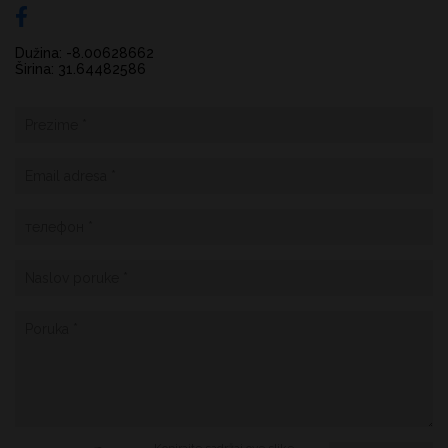
Dužina: -8.00628662
Širina: 31.64482586