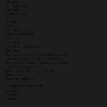
piling tela
tretmani tela
feniranje
farbanje kose
šišanje
pedikir
manikir
tretman kose
usluge šminkanja
depilacija
tretmani lica
tretmani ulepšavanja
suncobrani
stolice za sunčanje ili ležaljke za plažu
tursko/parno kupatilo uz doplatu
hidromasažna kada/đakuzi uz doplatu
masaža uz doplatu
spa i velnes centar uz doplatu
solarijum
sauna uz doplatu
Usluga Dostupna Na
arapski
engleski
francuski