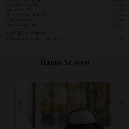
Souk of the Medina
2,5 km
Džamija Kutubija
2,6 km
Djemaa El Fna
2,7 km
Muzej Boucharouite
2,7 km
Palata Bahia
3,5 km
Menara Gardens
3,8 km
Najbliži Aerodromi
Aerodrom Menara – Marakeš
5,2 km
Наши Услуги