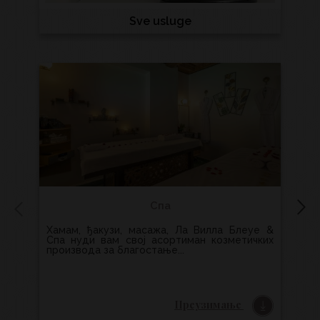
Sve usluge
Спа
Хамам, ђакузи, масажа, Ла Вилла Блеуе &
Сто је место да се окружите породицом,
Спа нуди вам свој асортиман козметичких
пр
производа за благостање...
јела
Преузимање