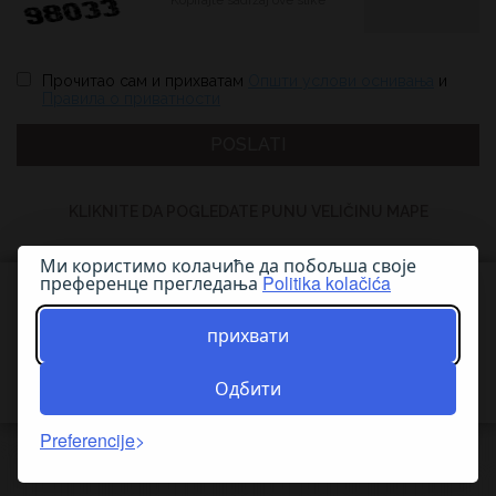
Kopirajte sadržaj ove slike
Прочитао сам и прихватам
Општи услови оснивања
и
Правила о приватности
KLIKNITE DA POGLEDATE PUNU VELIČINU MAPE
Ми користимо колачиће да побољша своје
преференце прегледања
Politika kolačića
© 2026 - Powered by
прихвати
Technology providers
Одбити
Правила О Приватности
Plan Lokacije
Preferencije