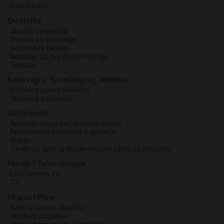
garderoba
Dvorište
spoljni nameštaj
terasa za sunčanje
sopstveni bazen
sadržaji za pravljenje roštilja
terasa
Sadržaji U Smeštajnoj Jedinici
utičnica pored kreveta
vešalica za odeću
Aktivnosti
sportski događaji (prenos uživo)
privremene umetničke galerije
bilijar
teren za golf (udaljen najviše 3 km) uz doplatu
Mediji I Tehnologija
flat-screen TV
TV
Hrana I Piće
kafić u okviru objekta
voće uz doplatu