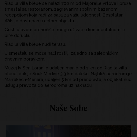
Riad la villa bleue se nalazi 700 m od Majorelle vrtova i pruža
smeštaj sa restoranom, zagrevanim spoljnim bazenom i
recepcijom koja radi 24 sata za vašu udobnost. Besplatan
WiFi je dostupan u celom objektu.
Gosti u ovom prenoćištu mogu uživati u kontinentalnom ili
bife doručku.
Riad la villa bleue nudi terasu.
U smeštaju se može naći roštilj, zajedno sa zajedničkim
dnevnim boravkom.
Muzej Iv Sen Loran je udaljen manje od 1 km od Riad la villa
bleue, dok je Souk Medine 3.3 km daleko. Najbliži aerodrom je
Marrakech-Menara, udaljen 5 km od prenoćišta, a objekat nudi
uslugu prevoza do aerodroma uz naknadu.
Naše Sobe