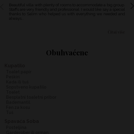
Beautiful villa with plenty of rooms to accommodate a big group.
We booked the villa for a large group of friends, the place is
Staffs are very friendly and professional. I would like say a special
amaz
thanks to Salim who helped us with everything we needed and
room
always...
part 
Čitaj više
Obuhvaćene
Kupatilo
toalet papir
peškiri
kada ili tuš
sopstveno kupatilo
toalet
besplatni toaletni pribor
bademantil
fen za kosu
tuš
Spavaća Soba
posteljina
garderober ili orman