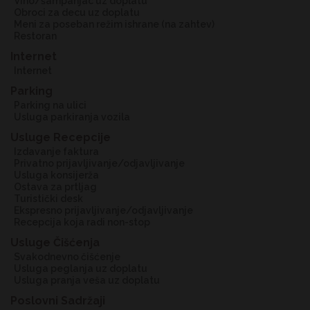
vino/šampanjac uz doplatu
obroci za decu uz doplatu
meni za poseban režim ishrane (na zahtev)
restoran
Internet
Internet
Parking
parking na ulici
usluga parkiranja vozila
Usluge Recepcije
Izdavanje faktura
privatno prijavljivanje/odjavljivanje
usluga konsijerža
ostava za prtljag
turistički desk
ekspresno prijavljivanje/odjavljivanje
recepcija koja radi non-stop
Usluge Čišćenja
svakodnevno čišćenje
usluga peglanja uz doplatu
usluga pranja veša uz doplatu
Poslovni Sadržaji