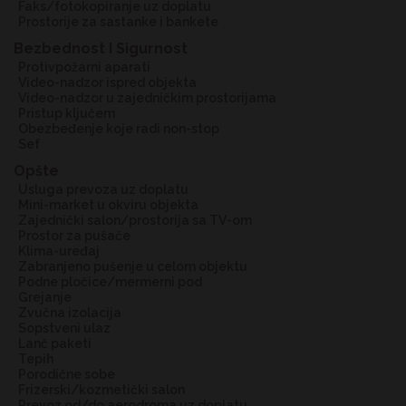
faks/fotokopiranje uz doplatu
prostorije za sastanke i bankete
Bezbednost I Sigurnost
protivpožarni aparati
video-nadzor ispred objekta
video-nadzor u zajedničkim prostorijama
pristup ključem
obezbeđenje koje radi non-stop
sef
Opšte
usluga prevoza uz doplatu
mini-market u okviru objekta
zajednički salon/prostorija sa TV-om
prostor za pušače
klima-uređaj
zabranjeno pušenje u celom objektu
podne pločice/mermerni pod
grejanje
zvučna izolacija
sopstveni ulaz
lanč paketi
tepih
porodične sobe
frizerski/kozmetički salon
prevoz od/do aerodroma uz doplatu