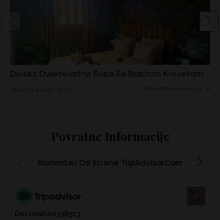
Deluks Dvokrevetna Soba Sa Bračnim Krevetom
Maksimum osoba : 2
Veličina sobe : 35m²
Povratne Informacije
Komentari Od Strane TripAdvisor.com
5
/5
Destination338513
Ash