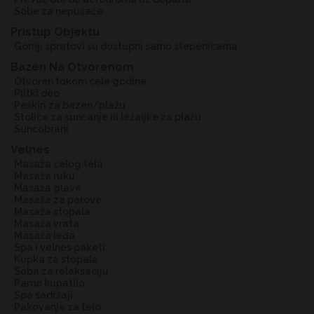
sobe za nepušače
Pristup Objektu
gornji spratovi su dostupni samo stepenicama
Bazen Na Otvorenom
Otvoren tokom cele godine
plitki deo
peškiri za bazen/plažu
stolice za sunčanje ili ležaljke za plažu
suncobrani
Velnes
masaža celog tela
masaža ruku
masaža glave
masaža za parove
masaža stopala
masaža vrata
masaža leđa
spa i velnes paketi
kupka za stopala
soba za relaksaciju
parno kupatilo
spa sadržaji
pakovanje za telo