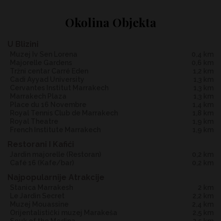
Okolina Objekta
U Blizini
Muzej Iv Sen Lorena
0,4 km
Majorelle Gardens
0,6 km
Tržni centar Carré Eden
1,2 km
Cadi Ayyad University
1,3 km
Cervantes Institut Marrakech
1,3 km
Marrakech Plaza
1,3 km
Place du 16 Novembre
1,4 km
Royal Tennis Club de Marrakech
1,8 km
Royal Theatre
1,9 km
French Institute Marrakech
1,9 km
Restorani I Kafići
jardin majorelle
(Restoran)
0,2 km
café 16
(Kafe/bar)
0,2 km
Najpopularnije Atrakcije
Stanica Marrakesh
2 km
Le Jardin Secret
2,2 km
Muzej Mouassine
2,4 km
Orijentalistički muzej Marakeša
2,5 km